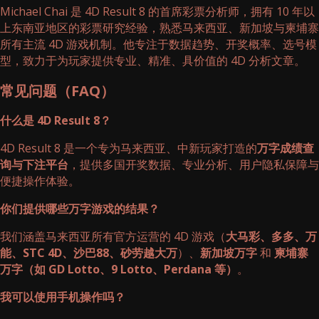
Michael Chai 是 4D Result 8 的首席彩票分析师，拥有 10 年以
上东南亚地区的彩票研究经验，熟悉马来西亚、新加坡与柬埔寨
所有主流 4D 游戏机制。他专注于数据趋势、开奖概率、选号模
型，致力于为玩家提供专业、精准、具价值的 4D 分析文章。
常见问题（FAQ）
什么是 4D Result 8？
4D Result 8 是一个专为马来西亚、中新玩家打造的
万字成绩查
询与下注平台
，提供多国开奖数据、专业分析、用户隐私保障与
便捷操作体验。
你们提供哪些万字游戏的结果？
我们涵盖马来西亚所有官方运营的 4D 游戏（
大马彩、多多、万
能、STC 4D、沙巴88、砂劳越大万
）、
新加坡万字
和
柬埔寨
万字（如 GD Lotto、9 Lotto、Perdana 等）
。
我可以使用手机操作吗？