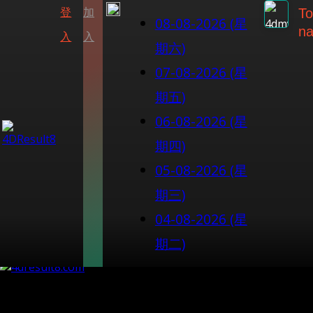
登
加
To
08-08-2026 (星
na
入
入
期六)
07-08-2026 (星
期五)
06-08-2026 (星
期四)
05-08-2026 (星
期三)
04-08-2026 (星
期二)