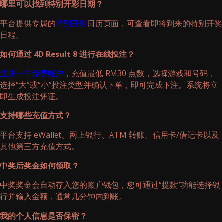
哪里可以找到特别开彩日期？
平台提供专属的
特别开彩
日历页面，可查看即将到来的特别开奖
日程。
如何通过 4D Result 8 进行在线投注？
注册一个免费账户
，充值最低 RM30 点数，选择游戏和号码，
选择“大”或“小”投注类型并确认下单，即可完成下注。系统将立
即生成投注凭证。
支持哪些充值方式？
平台支持 eWallet、网上银行、ATM 转账、信用卡/借记卡以及
其他第三方充值方式。
中奖后奖金如何领取？
中奖奖金会自动存入您的账户钱包，您可通过“提款”功能选择银
行并输入金额，通常几分钟内到账。
我的个人信息是否保密？