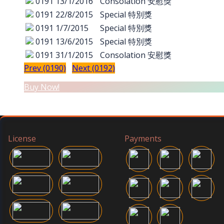
0191
13/1/2016
Consolation 安慰獎
0191
22/8/2015
Special 特別獎
0191
1/7/2015
Special 特別獎
0191
13/6/2015
Special 特別獎
0191
31/1/2015
Consolation 安慰獎
Prev (0190)
Next (0192)
Buy Now!
License
Payments