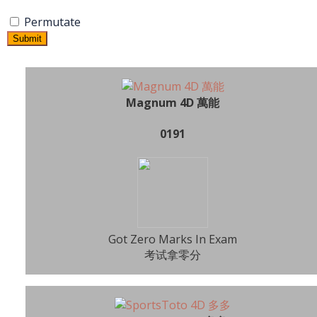
Permutate
Submit
Magnum 4D 萬能
0191
Got Zero Marks In Exam
考试拿零分