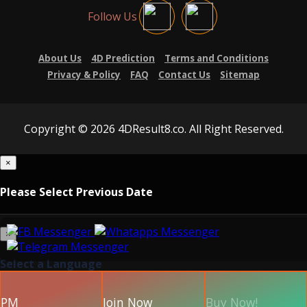
Follow Us
About Us
4D Prediction
Terms and Conditions
Privacy & Policy
FAQ
Contact Us
Sitemap
Copyright © 2026 4DResult8.co. All Right Reserved.
×
Please Select Previous Date
×
Select a Language
PM
Join Now
Buy Now!