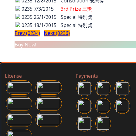
0235
12/8/2015
Consolation 安慰獎
0235
7/3/2015
3rd Prize 三獎
0235
25/1/2015
Special 特別獎
0235
18/1/2015
Special 特別獎
Prev (0234)
Next (0236)
Buy Now!
License
Payments