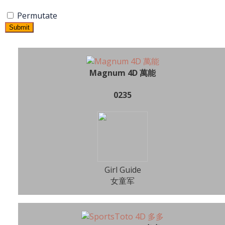
Permutate
Submit
Magnum 4D 萬能
0235
Girl Guide
女童军