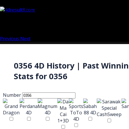
Previous
Next
0356 4D History | Past Winni
Stats for 0356
Number