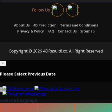
Follow Us
About Us
4D Prediction
Terms and Conditions
Privacy & Policy
FAQ
Contact Us
Sitemap
Copyright © 2026 4DResult8.co. All Right Reserved.
×
Please Select Previous Date
×
Select a Language