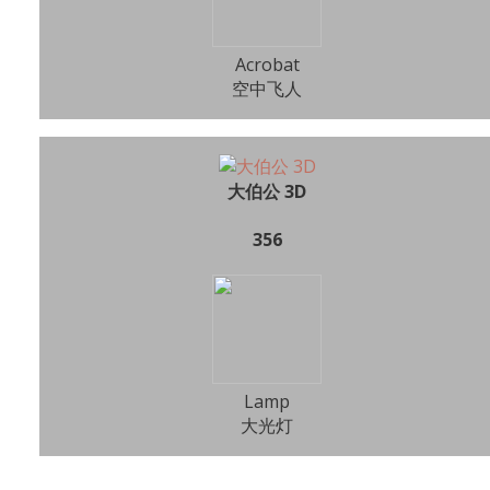
Acrobat
空中飞人
大伯公 3D
356
Lamp
大光灯