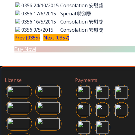
0356
24/10/2015
Consolation 安慰獎
0356
17/6/2015
Special 特別獎
0356
16/5/2015
Consolation 安慰獎
0356
9/5/2015
Consolation 安慰獎
Prev (0355)
Next (0357)
Buy Now!
License
Payments