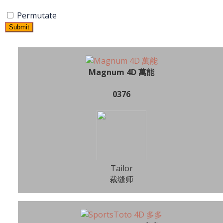
Permutate
Submit
Magnum 4D 萬能
0376
Tailor
裁缝师