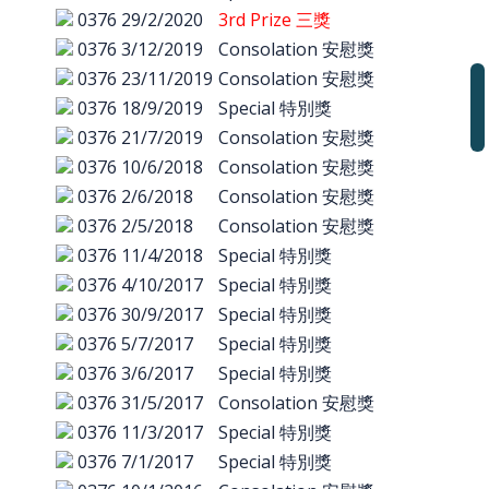
0376
29/2/2020
3rd Prize 三獎
0376
3/12/2019
Consolation 安慰獎
0376
23/11/2019
Consolation 安慰獎
0376
18/9/2019
Special 特別獎
0376
21/7/2019
Consolation 安慰獎
0376
10/6/2018
Consolation 安慰獎
0376
2/6/2018
Consolation 安慰獎
0376
2/5/2018
Consolation 安慰獎
0376
11/4/2018
Special 特別獎
0376
4/10/2017
Special 特別獎
0376
30/9/2017
Special 特別獎
0376
5/7/2017
Special 特別獎
0376
3/6/2017
Special 特別獎
0376
31/5/2017
Consolation 安慰獎
0376
11/3/2017
Special 特別獎
0376
7/1/2017
Special 特別獎