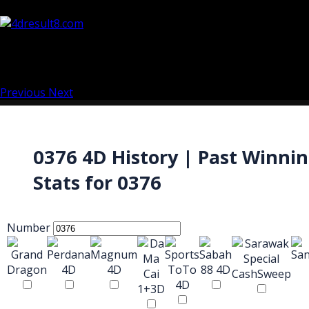
Previous
Next
0376 4D History | Past Winni
Stats for 0376
Number