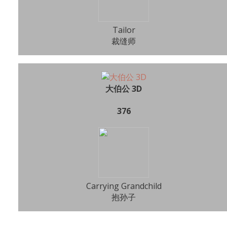
Tailor
裁缝师
大伯公 3D
376
Carrying Grandchild
抱孙子