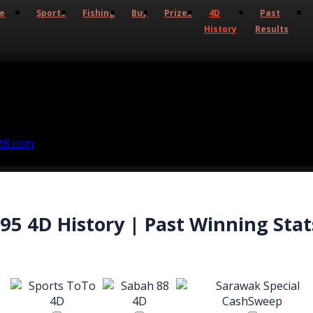
ve
Sports
Fishing
Buy
Prizes
4D
Past
History
Results
95 4D History | Past Winning Stat