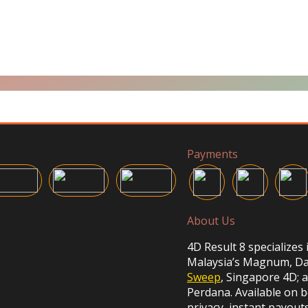
Payments
About Us
4D Result 8 specializes 
Malaysia’s Magnum, Da 
Sweep
, Singapore 4D;
Perdana. Available on 
privacy, instant payout