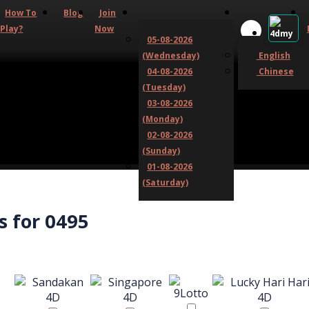
How To
Blog
Join
Play?
Now
05-08-2026
(Wednesday)
English
04-08-2026
Chinese
(Tuesday)
03-08-2026
(Monday)
02-08-2026
(Sunday)
01-08-2026
(Saturday)
s for 0495