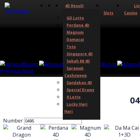
4D Result
Li
Slots
Casino
GD Lotto
Perdana 4D
Magnum
Damacai
Toto
Singapore 4D
Sabah 88 4D
Sarawak
Previous
Next
Cashsweep
Sandakan 4D
Special Draws
9 Lotto
04
Lucky Hari
Hari
Number