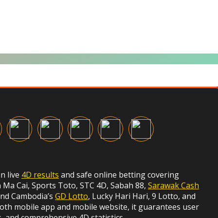
in live
4D results
and safe online betting covering
Ma Cai, Sports Toto, STC 4D, Sabah 88,
Sarawak Cash
 and Cambodia’s
GD Lotto
, Lucky Hari Hari, 9 Lotto, and
both mobile app and mobile website, it guarantees user
s, and comprehensive 4D statistics.