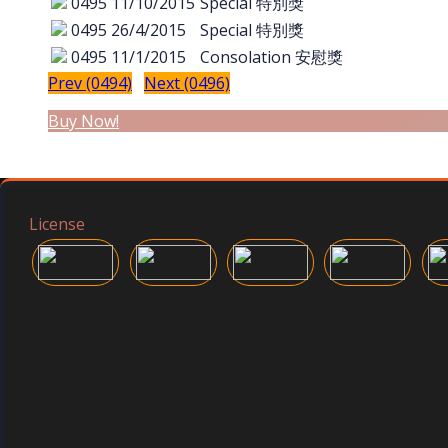
0495
11/10/2015
Special 特別獎
0495
26/4/2015
Special 特別獎
0495
11/1/2015
Consolation 安慰獎
Prev (0494)
Next (0496)
Buy Now!
License