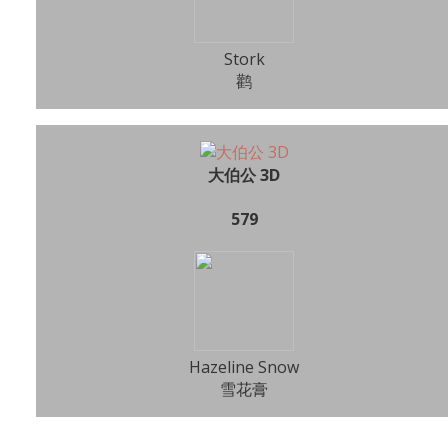
Stork
鹳
大伯公 3D
579
Hazeline Snow
雪花膏