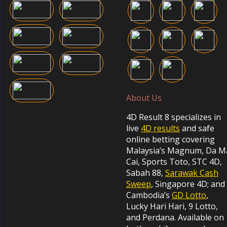
About Us
4D Result 8 specializes in
live
4D results
and safe
online betting covering
Malaysia’s Magnum, Da M
Cai, Sports Toto, STC 4D,
Sabah 88,
Sarawak Cash
Sweep
, Singapore 4D; and
Cambodia’s
GD Lotto
,
Lucky Hari Hari, 9 Lotto,
and Perdana. Available on