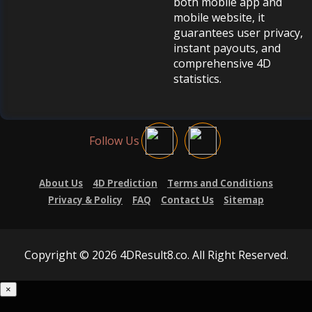
both mobile app and
mobile website, it
guarantees user privacy,
instant payouts, and
comprehensive 4D
statistics.
Follow Us
About Us
4D Prediction
Terms and Conditions
Privacy & Policy
FAQ
Contact Us
Sitemap
Copyright © 2026 4DResult8.co. All Right Reserved.
×