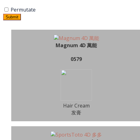
Permutate
Submit
Magnum 4D 萬能
0579
Hair Cream
发膏