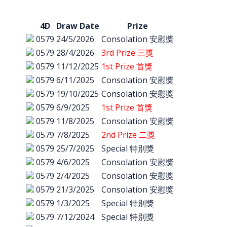
4D
Draw Date
Prize
0579
24/5/2026
Consolation 安慰獎
0579
28/4/2026
3rd Prize 三獎
0579
11/12/2025
1st Prize 首獎
0579
6/11/2025
Consolation 安慰獎
0579
19/10/2025
Consolation 安慰獎
0579
6/9/2025
1st Prize 首獎
0579
11/8/2025
Consolation 安慰獎
0579
7/8/2025
2nd Prize 二獎
0579
25/7/2025
Special 特別獎
0579
4/6/2025
Consolation 安慰獎
0579
2/4/2025
Consolation 安慰獎
0579
21/3/2025
Consolation 安慰獎
0579
1/3/2025
Special 特別獎
0579
7/12/2024
Special 特別獎