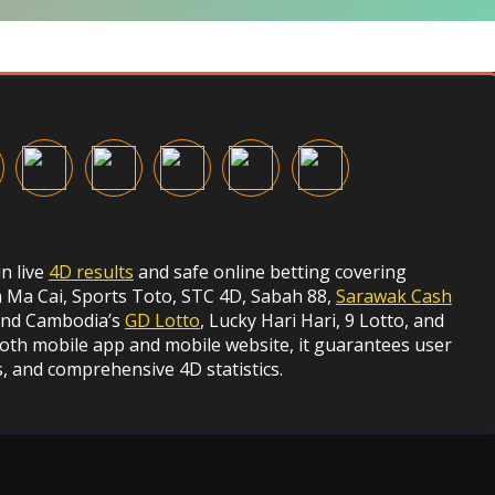
in live
4D results
and safe online betting covering
Ma Cai, Sports Toto, STC 4D, Sabah 88,
Sarawak Cash
 and Cambodia’s
GD Lotto
, Lucky Hari Hari, 9 Lotto, and
both mobile app and mobile website, it guarantees user
s, and comprehensive 4D statistics.