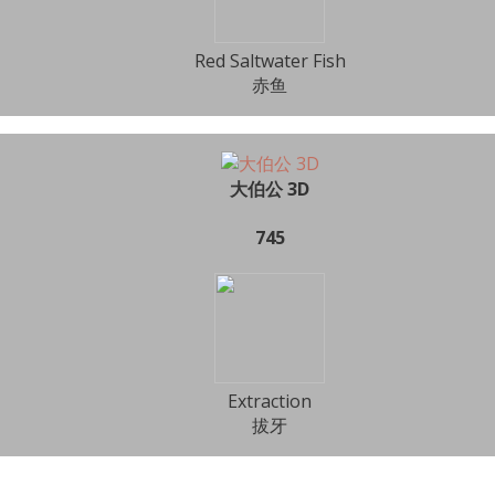
Red Saltwater Fish
赤鱼
大伯公 3D
745
Extraction
拔牙