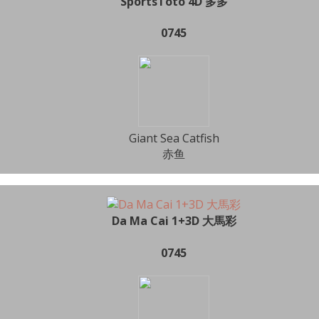
SportsToto 4D 多多
0745
Giant Sea Catfish
赤鱼
Da Ma Cai 1+3D 大馬彩
0745