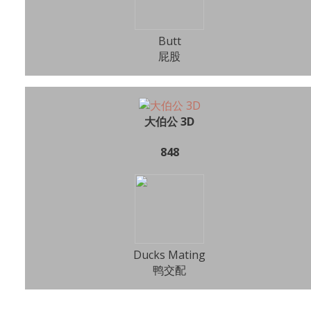
Butt
屁股
大伯公 3D
848
Ducks Mating
鸭交配