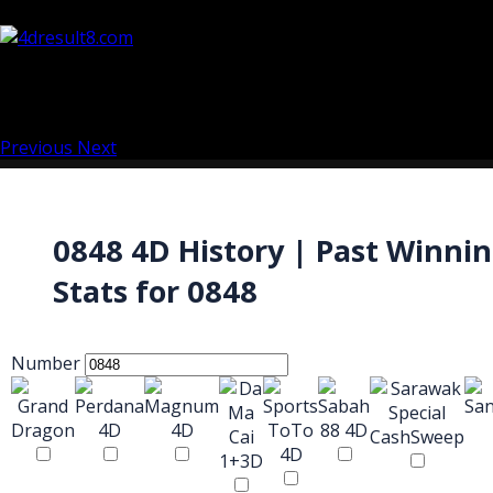
Previous
Next
0848 4D History | Past Winni
Stats for 0848
Number