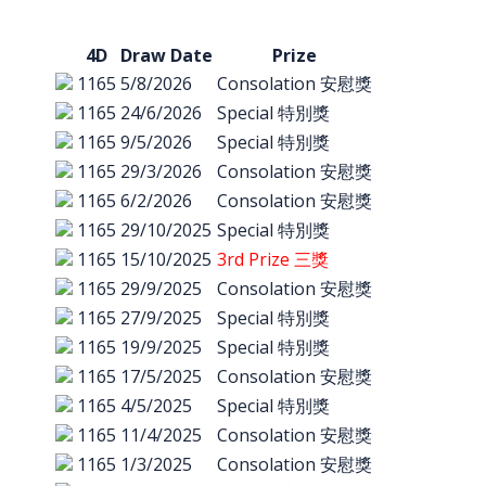
4D
Draw Date
Prize
1165
5/8/2026
Consolation 安慰獎
1165
24/6/2026
Special 特別獎
1165
9/5/2026
Special 特別獎
1165
29/3/2026
Consolation 安慰獎
1165
6/2/2026
Consolation 安慰獎
1165
29/10/2025
Special 特別獎
1165
15/10/2025
3rd Prize 三獎
1165
29/9/2025
Consolation 安慰獎
1165
27/9/2025
Special 特別獎
1165
19/9/2025
Special 特別獎
1165
17/5/2025
Consolation 安慰獎
1165
4/5/2025
Special 特別獎
1165
11/4/2025
Consolation 安慰獎
1165
1/3/2025
Consolation 安慰獎