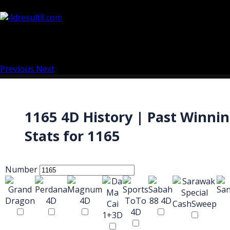
Previous
Next
1165 4D History | Past Winni
Stats for 1165
Number