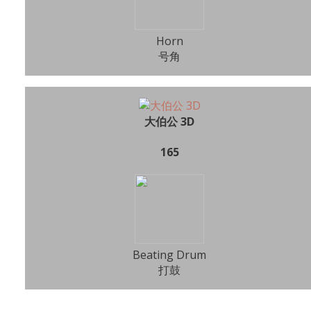
Horn
号角
大伯公 3D
165
Beating Drum
打鼓