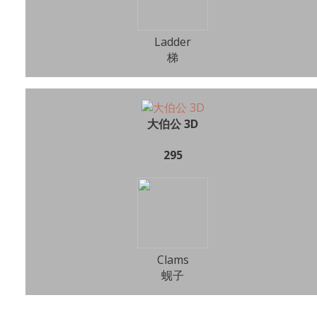
Ladder
梯
大伯公 3D
295
Clams
蚬子