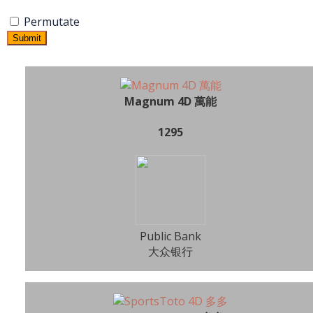
Permutate
Submit
Magnum 4D 萬能
1295
Public Bank
大众银行