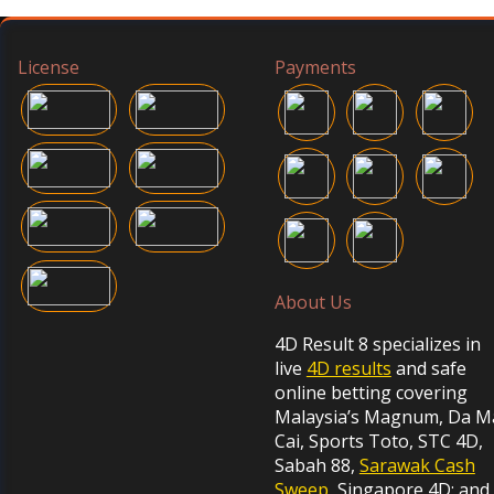
License
Payments
About Us
4D Result 8 specializes in
live
4D results
and safe
online betting covering
Malaysia’s Magnum, Da M
Cai, Sports Toto, STC 4D,
Sabah 88,
Sarawak Cash
Sweep
, Singapore 4D; and