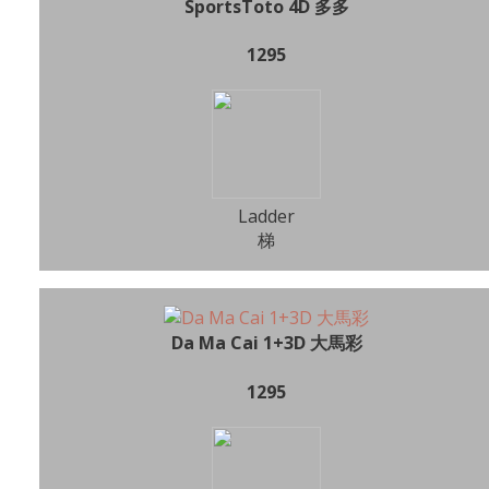
SportsToto 4D 多多
1295
Ladder
梯
Da Ma Cai 1+3D 大馬彩
1295