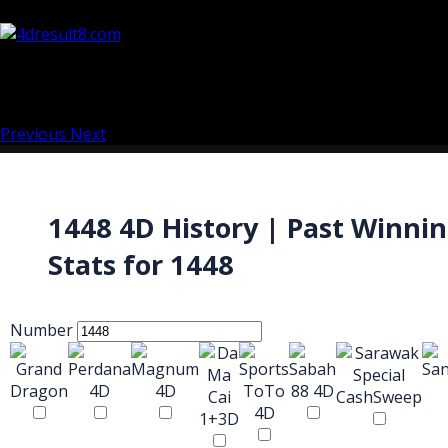
Previous
Next
1448 4D History | Past Winni
Stats for 1448
Number