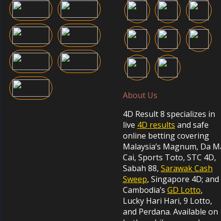
About Us
4D Result 8 specializes in
live
4D results
and safe
online betting covering
Malaysia’s Magnum, Da M
Cai, Sports Toto, STC 4D,
Sabah 88,
Sarawak Cash
Sweep
, Singapore 4D; and
Cambodia’s
GD Lotto
,
Lucky Hari Hari, 9 Lotto,
and Perdana. Available on