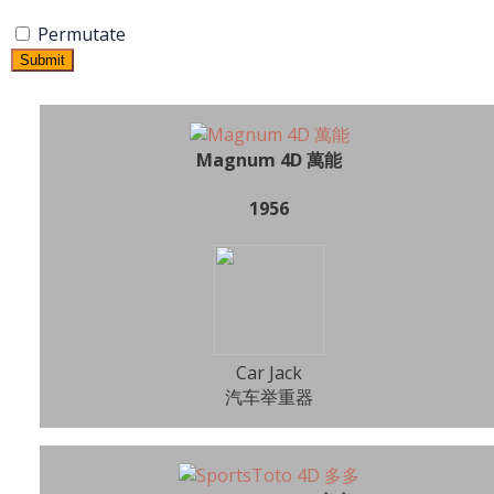
Permutate
Submit
Magnum 4D 萬能
1956
Car Jack
汽车举重器