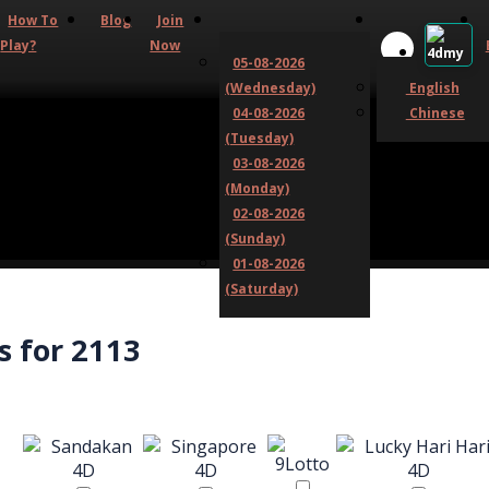
How To
Blog
Join
Play?
Now
05-08-2026
(Wednesday)
English
04-08-2026
Chinese
(Tuesday)
03-08-2026
(Monday)
02-08-2026
(Sunday)
01-08-2026
(Saturday)
s for 2113