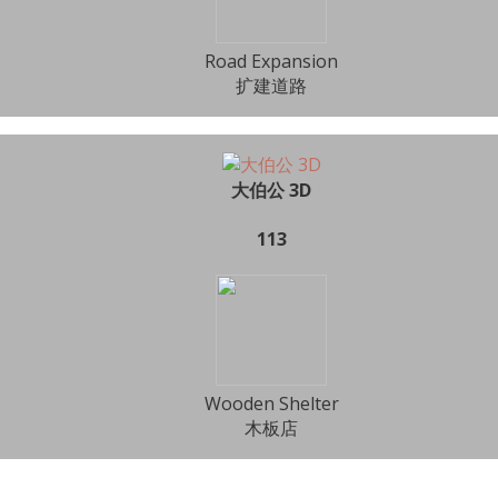
Road Expansion
扩建道路
大伯公 3D
113
Wooden Shelter
木板店