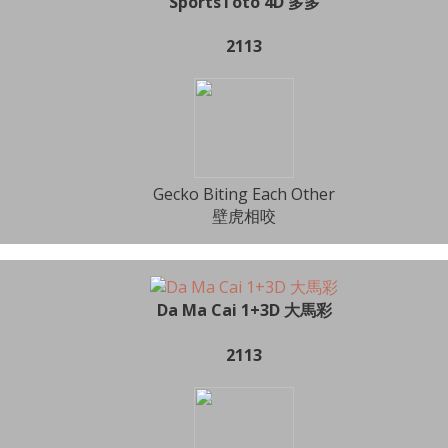
SportsToto 4D 多多
2113
Gecko Biting Each Other
壁虎相咬
Da Ma Cai 1+3D 大馬彩
2113