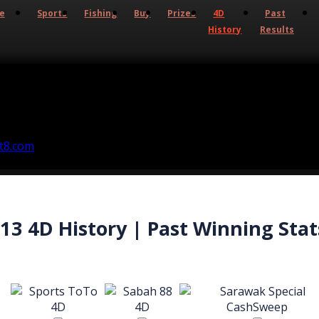
ve
Sports
Fishing
Buy
Prizes
4D
Past
History
Results
13 4D History | Past Winning Stat