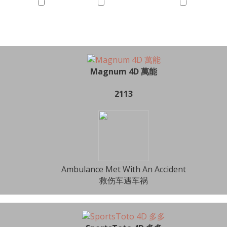
Magnum 4D 萬能
2113
Ambulance Met With An Accident
救伤车遇车祸