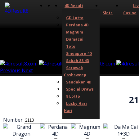
4D Result
Li
Slots
Casino
GD Lotto
Perdana 4D
Magnum
Damacai
Toto
Singapore 4D
Sabah 88 4D
Sarawak
Previous
Next
Cashsweep
Sandakan 4D
Special Draws
9 Lotto
21
Lucky Hari
Hari
Number