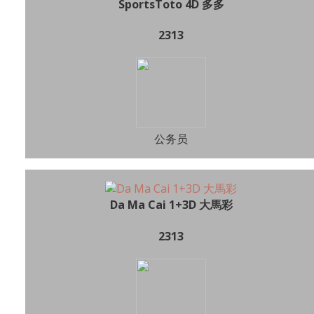
SportsToto 4D 多多
2313
公务员
Da Ma Cai 1+3D 大馬彩
2313