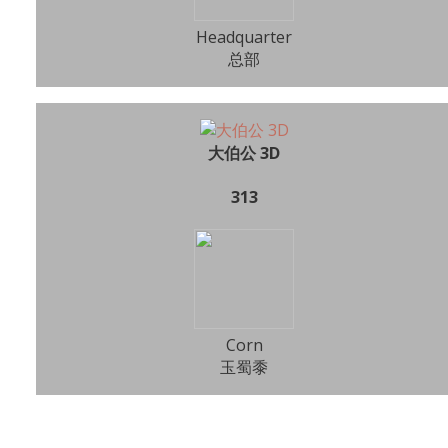
Headquarter
总部
大伯公 3D
313
Corn
玉蜀黍