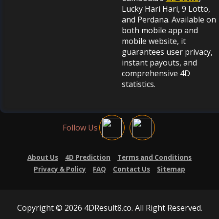
Lucky Hari Hari, 9 Lotto,
and Perdana. Available on
both mobile app and
mobile website, it
guarantees user privacy,
instant payouts, and
comprehensive 4D
statistics.
Follow Us
About Us
4D Prediction
Terms and Conditions
Privacy & Policy
FAQ
Contact Us
Sitemap
Copyright © 2026 4DResult8.co. All Right Reserved.