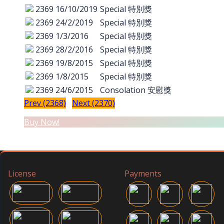
2369
16/10/2019
Special 特別獎
2369
24/2/2019
Special 特別獎
2369
1/3/2016
Special 特別獎
2369
28/2/2016
Special 特別獎
2369
19/8/2015
Special 特別獎
2369
1/8/2015
Special 特別獎
2369
24/6/2015
Consolation 安慰獎
Prev (2368)
Next (2370)
Buy Now!
License
Payments