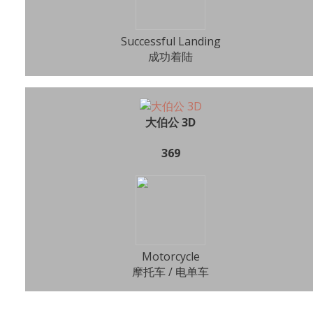
Successful Landing
成功着陆
大伯公 3D
369
Motorcycle
摩托车 / 电单车