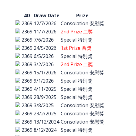
4D
Draw Date
Prize
2369
12/7/2026
Consolation 安慰獎
2369
11/7/2026
2nd Prize 二獎
2369
7/6/2026
Special 特別獎
2369
24/5/2026
1st Prize 首獎
2369
6/5/2026
Special 特別獎
2369
3/2/2026
2nd Prize 二獎
2369
15/1/2026
Consolation 安慰獎
2369
9/1/2026
Special 特別獎
2369
4/11/2025
Special 特別獎
2369
28/9/2025
Special 特別獎
2369
3/8/2025
Consolation 安慰獎
2369
23/2/2025
Consolation 安慰獎
2369
13/12/2024
Consolation 安慰獎
2369
8/12/2024
Special 特別獎