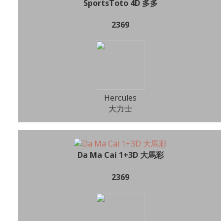
SportsToto 4D 多多
2369
Hercules
大力士
Da Ma Cai 1+3D 大馬彩
2369