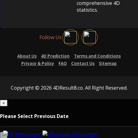
comprehensive 4D
statistics.
Follow Us
About Us
4D Prediction
Terms and Conditions
Privacy & Policy
FAQ
Contact Us
Sitemap
Copyright © 2026 4DResult8.co. All Right Reserved.
×
Please Select Previous Date
×