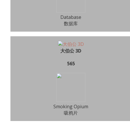
Database
数据库
大伯公 3D
565
Smoking Opium
吸鸦片