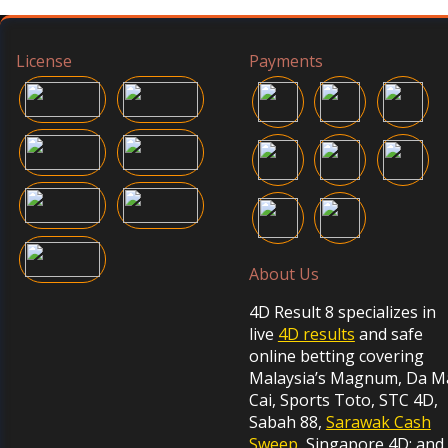
License
Payments
About Us
4D Result 8 specializes in
live
4D results
and safe
online betting covering
Malaysia’s Magnum, Da M
Cai, Sports Toto, STC 4D,
Sabah 88,
Sarawak Cash
Sweep
, Singapore 4D; and