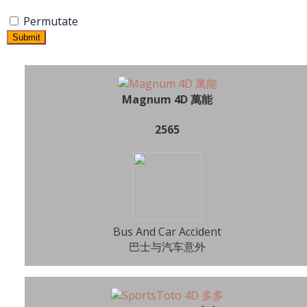
Permutate
Submit
Magnum 4D 萬能
2565
Bus And Car Accident
巴士与汽车意外