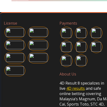
License
Payments
About Us
4D Result 8 specializes in
live
4D results
and safe
online betting covering
Malaysia’s Magnum, Da M
Cai, Sports Toto, STC 4D,