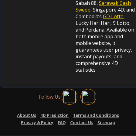
Sabah 88,
Sarawak Cash
Sweep
, Singapore 4D; and
Cambodia’s
GD Lotto
,
Lucky Hari Hari, 9 Lotto,
and Perdana. Available on
both mobile app and
mobile website, it
guarantees user privacy,
instant payouts, and
comprehensive 4D
statistics.
Follow Us
About Us
4D Prediction
Terms and Conditions
Privacy & Policy
FAQ
Contact Us
Sitemap