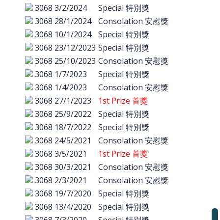
3068
3/2/2024
Special 特別獎
3068
28/1/2024
Consolation 安慰獎
3068
10/1/2024
Special 特別獎
3068
23/12/2023
Special 特別獎
3068
25/10/2023
Consolation 安慰獎
3068
1/7/2023
Special 特別獎
3068
1/4/2023
Consolation 安慰獎
3068
27/1/2023
1st Prize 首獎
3068
25/9/2022
Special 特別獎
3068
18/7/2022
Special 特別獎
3068
24/5/2021
Consolation 安慰獎
3068
3/5/2021
1st Prize 首獎
3068
30/3/2021
Consolation 安慰獎
3068
2/3/2021
Consolation 安慰獎
3068
19/7/2020
Special 特別獎
3068
13/4/2020
Special 特別獎