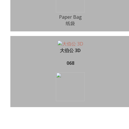
Paper Bag
纸袋
大伯公 3D
068