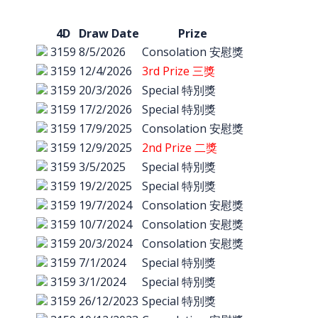
4D
Draw Date
Prize
3159
8/5/2026
Consolation 安慰獎
3159
12/4/2026
3rd Prize 三獎
3159
20/3/2026
Special 特別獎
3159
17/2/2026
Special 特別獎
3159
17/9/2025
Consolation 安慰獎
3159
12/9/2025
2nd Prize 二獎
3159
3/5/2025
Special 特別獎
3159
19/2/2025
Special 特別獎
3159
19/7/2024
Consolation 安慰獎
3159
10/7/2024
Consolation 安慰獎
3159
20/3/2024
Consolation 安慰獎
3159
7/1/2024
Special 特別獎
3159
3/1/2024
Special 特別獎
3159
26/12/2023
Special 特別獎