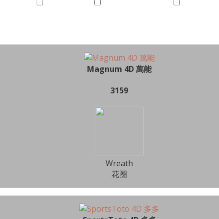
Magnum 4D 萬能
3159
Wreath
花圈