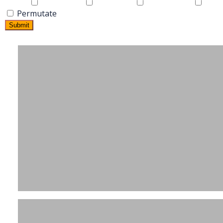
Permutate
Submit