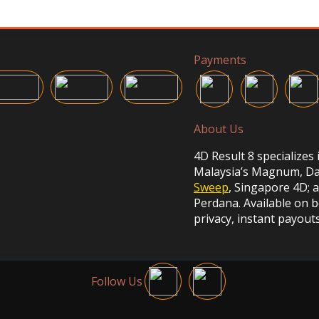
Payments
About Us
4D Result 8 specializes 
Malaysia’s Magnum, Da 
Sweep
, Singapore 4D;
Perdana. Available on 
privacy, instant payout
Follow Us