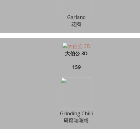
Garland
花圈
大伯公 3D
159
Grinding Chilli
研磨咖喱粉