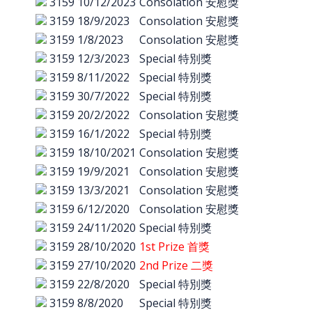
3159
10/12/2023
Consolation 安慰獎
3159
18/9/2023
Consolation 安慰獎
3159
1/8/2023
Consolation 安慰獎
3159
12/3/2023
Special 特別獎
3159
8/11/2022
Special 特別獎
3159
30/7/2022
Special 特別獎
3159
20/2/2022
Consolation 安慰獎
3159
16/1/2022
Special 特別獎
3159
18/10/2021
Consolation 安慰獎
3159
19/9/2021
Consolation 安慰獎
3159
13/3/2021
Consolation 安慰獎
3159
6/12/2020
Consolation 安慰獎
3159
24/11/2020
Special 特別獎
3159
28/10/2020
1st Prize 首獎
3159
27/10/2020
2nd Prize 二獎
3159
22/8/2020
Special 特別獎
3159
8/8/2020
Special 特別獎