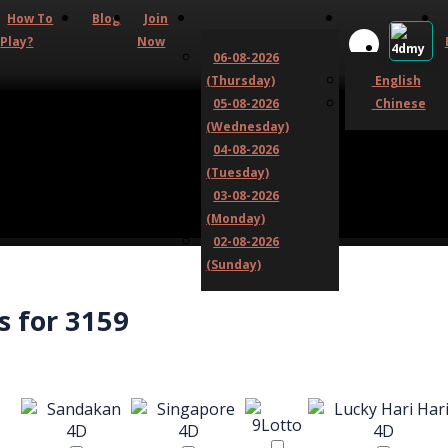
How To
Blog
Join
Play?
Now
06-08-2026
(Thursday)
English
05-08-2026
Chinese
(Wednesday)
04-08-2026
(Tuesday)
03-08-2026
(Monday)
02-08-2026
(Sunday)
s for 3159