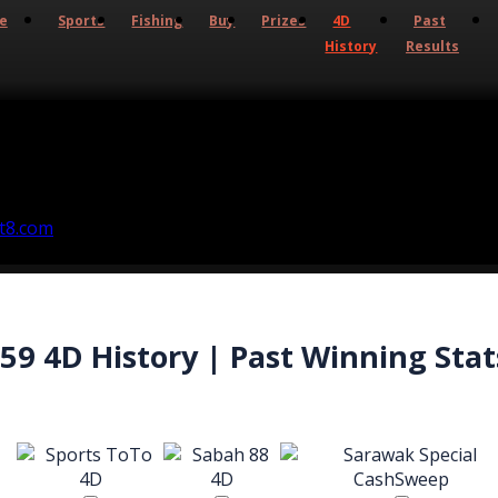
ve
Sports
Fishing
Buy
Prizes
4D
Past
History
Results
59 4D History | Past Winning Stat