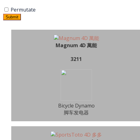
Permutate
Submit
Magnum 4D 萬能
3211
Bicycle Dynamo
脚车发电器