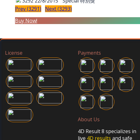
3292
22/8/2015
Special 特別獎
Prev (3291)
Next (3293)
Buy Now!
License
Payments
About Us
4D Result 8 specializes in
live
4D results
and safe