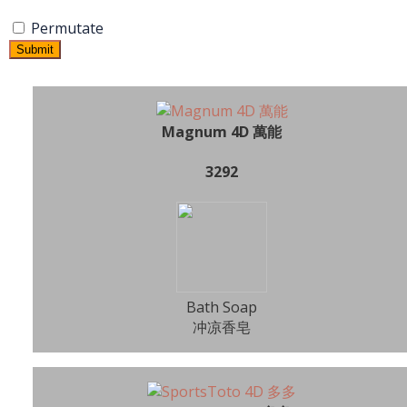
Permutate
Submit
Magnum 4D 萬能
3292
Bath Soap
冲凉香皂