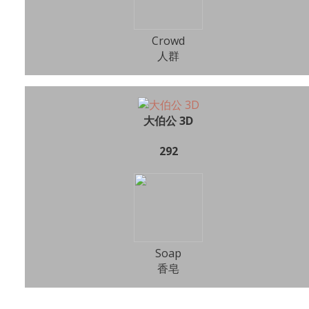
Crowd
人群
大伯公 3D
292
Soap
香皂