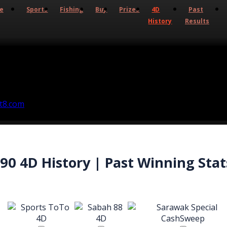
ve
Sports
Fishing
Buy
Prizes
4D
Past
History
Results
90 4D History | Past Winning Stat