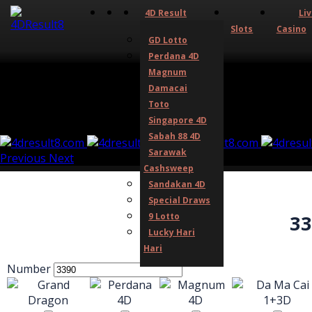
4D Result
Li
Slots
Casino
GD Lotto
Perdana 4D
Magnum
Damacai
Toto
Singapore 4D
Sabah 88 4D
Sarawak
Previous
Next
Cashsweep
Sandakan 4D
Special Draws
9 Lotto
33
Lucky Hari
Hari
Number