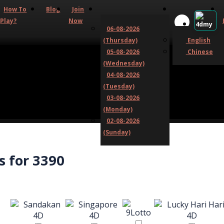
How To
Blog
Join
Play?
Now
06-08-2026
(Thursday)
English
05-08-2026
Chinese
(Wednesday)
04-08-2026
(Tuesday)
03-08-2026
(Monday)
02-08-2026
(Sunday)
s for 3390