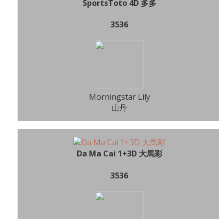
SportsToto 4D 多多
3536
Morningstar Lily
山丹
Da Ma Cai 1+3D 大馬彩
3536