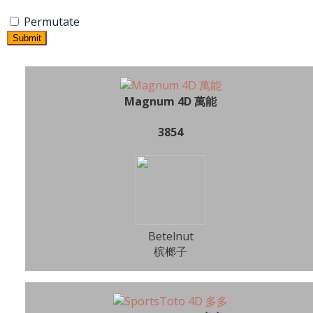
Permutate
Submit
Magnum 4D 萬能
3854
Betelnut
槟榔子