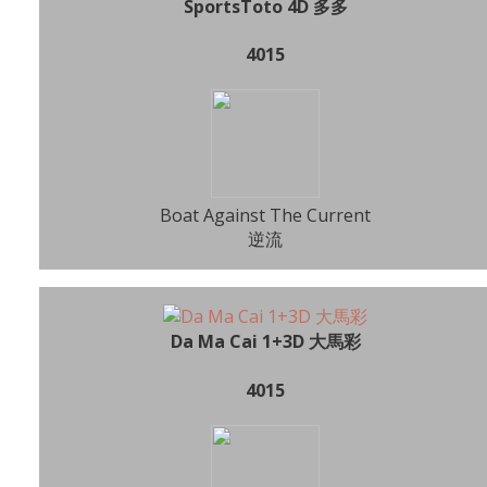
SportsToto 4D 多多
4015
Boat Against The Current
逆流
Da Ma Cai 1+3D 大馬彩
4015