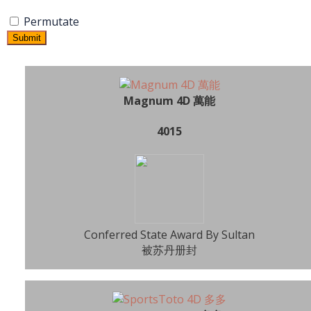
Permutate
Submit
Magnum 4D 萬能
4015
Conferred State Award By Sultan
被苏丹册封