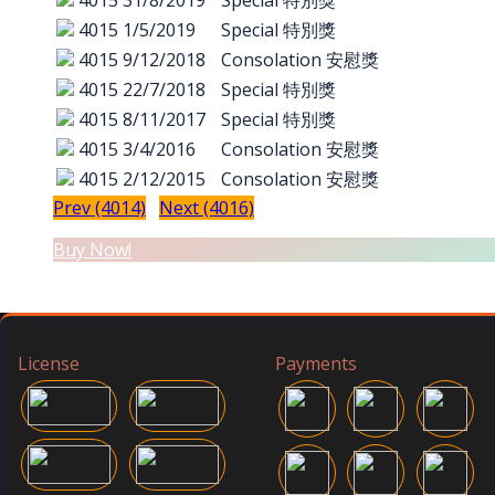
4015
31/8/2019
Special 特別獎
4015
1/5/2019
Special 特別獎
4015
9/12/2018
Consolation 安慰獎
4015
22/7/2018
Special 特別獎
4015
8/11/2017
Special 特別獎
4015
3/4/2016
Consolation 安慰獎
4015
2/12/2015
Consolation 安慰獎
Prev (4014)
Next (4016)
Buy Now!
License
Payments