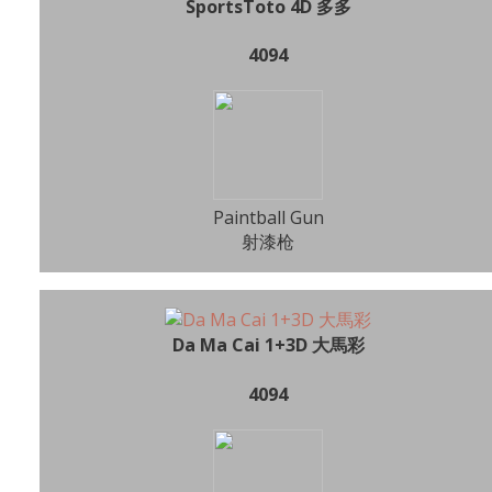
SportsToto 4D 多多
4094
Paintball Gun
射漆枪
Da Ma Cai 1+3D 大馬彩
4094