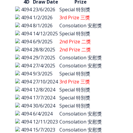
4D
Draw Date
Prize
4094
23/6/2026
Special 特別獎
4094
1/2/2026
3rd Prize 三獎
4094
8/1/2026
Consolation 安慰獎
4094
14/12/2025
Special 特別獎
4094
6/9/2025
2nd Prize 二獎
4094
28/8/2025
2nd Prize 二獎
4094
29/7/2025
Consolation 安慰獎
4094
27/4/2025
Consolation 安慰獎
4094
9/3/2025
Special 特別獎
4094
27/10/2024
3rd Prize 三獎
4094
12/8/2024
Special 特別獎
4094
17/7/2024
Special 特別獎
4094
30/6/2024
Special 特別獎
4094
6/4/2024
Consolation 安慰獎
4094
12/11/2023
Consolation 安慰獎
4094
15/7/2023
Consolation 安慰獎