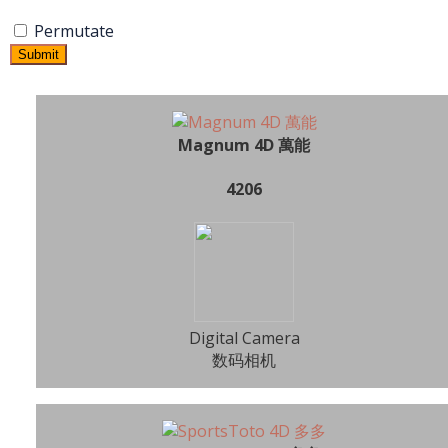
Permutate
Submit
Magnum 4D 萬能
4206
Digital Camera
数码相机