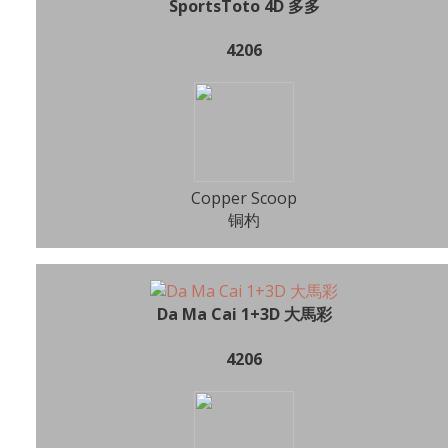
SportsToto 4D 多多
4206
Copper Scoop
铜杓
Da Ma Cai 1+3D 大馬彩
4206