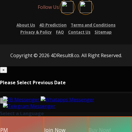
Follow Us
About Us
4D Prediction
Terms and Conditions
Privacy & Policy
FAQ
Contact Us
Sitemap
Copyright © 2026 4DResult8.co. All Right Reserved.
×
Please Select Previous Date
×
Select a Language
PM
Join Now
Buy Now!