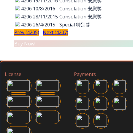
4206
19/11/2016
Consolation 安慰獎
4206
10/8/2016
Consolation 安慰獎
4206
28/11/2015
Consolation 安慰獎
4206
26/4/2015
Special 特別獎
Prev (4205)
Next (4207)
Buy Now!
License
Payments