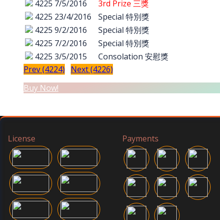
4225
7/5/2016
3rd Prize 三獎
4225
23/4/2016
Special 特別獎
4225
9/2/2016
Special 特別獎
4225
7/2/2016
Special 特別獎
4225
3/5/2015
Consolation 安慰獎
Prev (4224)
Next (4226)
Buy Now!
License
Payments