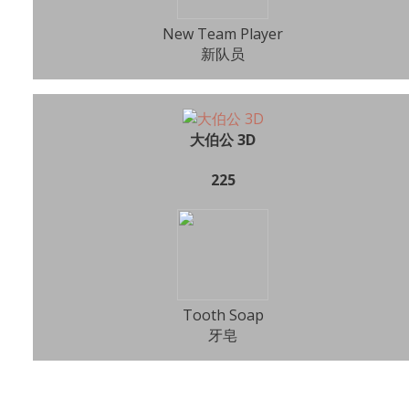
New Team Player
新队员
大伯公 3D
225
Tooth Soap
牙皂