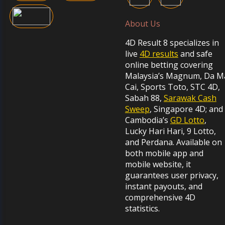
About Us
4D Result 8 specializes in
live
4D results
and safe
online betting covering
Malaysia’s Magnum, Da M
Cai, Sports Toto, STC 4D,
Sabah 88,
Sarawak Cash
Sweep
, Singapore 4D; and
Cambodia’s
GD Lotto
,
Lucky Hari Hari, 9 Lotto,
and Perdana. Available on
both mobile app and
mobile website, it
guarantees user privacy,
instant payouts, and
comprehensive 4D
statistics.