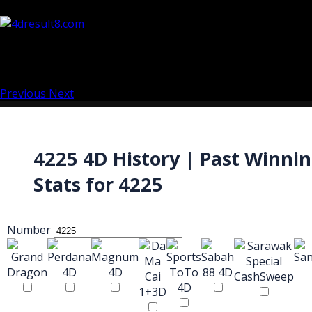
Previous
Next
4225 4D History | Past Winni
Stats for 4225
Number