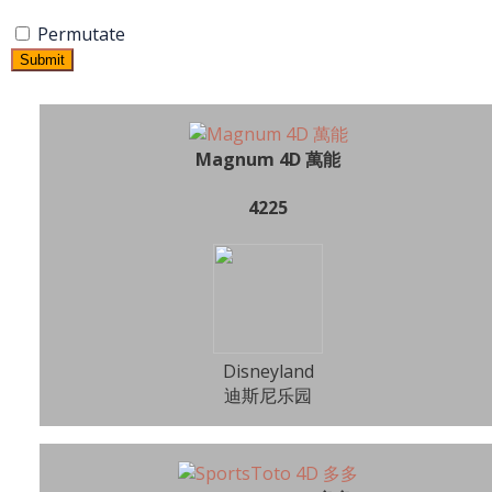
Permutate
Submit
Magnum 4D 萬能
4225
Disneyland
迪斯尼乐园