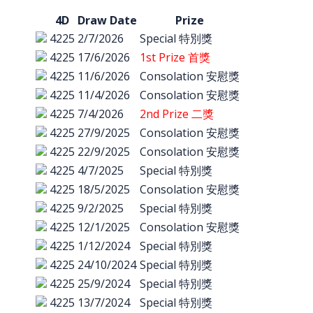
4D
Draw Date
Prize
4225
2/7/2026
Special 特別獎
4225
17/6/2026
1st Prize 首獎
4225
11/6/2026
Consolation 安慰獎
4225
11/4/2026
Consolation 安慰獎
4225
7/4/2026
2nd Prize 二獎
4225
27/9/2025
Consolation 安慰獎
4225
22/9/2025
Consolation 安慰獎
4225
4/7/2025
Special 特別獎
4225
18/5/2025
Consolation 安慰獎
4225
9/2/2025
Special 特別獎
4225
12/1/2025
Consolation 安慰獎
4225
1/12/2024
Special 特別獎
4225
24/10/2024
Special 特別獎
4225
25/9/2024
Special 特別獎
4225
13/7/2024
Special 特別獎