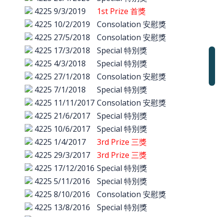
4225
9/3/2019
1st Prize 首獎
4225
10/2/2019
Consolation 安慰獎
4225
27/5/2018
Consolation 安慰獎
4225
17/3/2018
Special 特別獎
4225
4/3/2018
Special 特別獎
4225
27/1/2018
Consolation 安慰獎
4225
7/1/2018
Special 特別獎
4225
11/11/2017
Consolation 安慰獎
4225
21/6/2017
Special 特別獎
4225
10/6/2017
Special 特別獎
4225
1/4/2017
3rd Prize 三獎
4225
29/3/2017
3rd Prize 三獎
4225
17/12/2016
Special 特別獎
4225
5/11/2016
Special 特別獎
4225
8/10/2016
Consolation 安慰獎
4225
13/8/2016
Special 特別獎