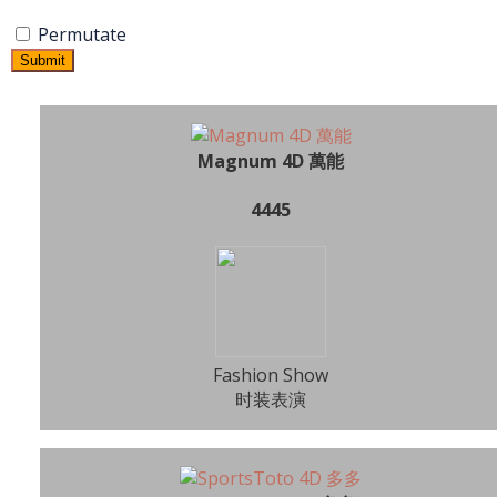
Permutate
Submit
Magnum 4D 萬能
4445
Fashion Show
时装表演