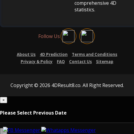
comprehensive 4D
statistics.
Follow Us
About Us
4D Prediction
Terms and Conditions
Privacy & Policy
FAQ
Contact Us
Sitemap
Copyright © 2026 4DResult8.co. All Right Reserved.
×
Please Select Previous Date
×