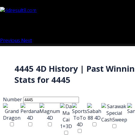
Previous
Next
4445 4D History | Past Winni
Stats for 4445
Number