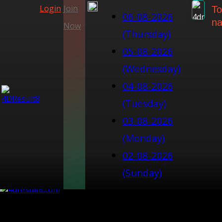
Login
Join
To
06-08-2026
na
Now
(Thursday)
05-08-2026
(Wednesday)
04-08-2026
(Tuesday)
03-08-2026
(Monday)
02-08-2026
(Sunday)