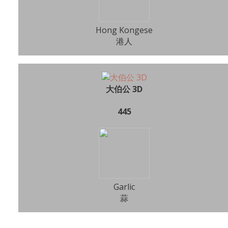
Hong Kongese
港人
大伯公 3D
445
Garlic
蒜