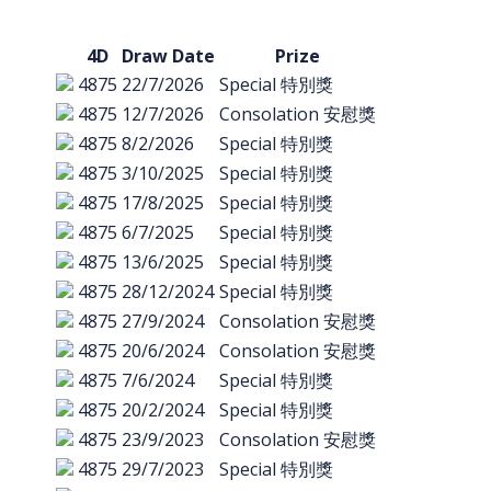
4D
Draw Date
Prize
4875
22/7/2026
Special 特別獎
4875
12/7/2026
Consolation 安慰獎
4875
8/2/2026
Special 特別獎
4875
3/10/2025
Special 特別獎
4875
17/8/2025
Special 特別獎
4875
6/7/2025
Special 特別獎
4875
13/6/2025
Special 特別獎
4875
28/12/2024
Special 特別獎
4875
27/9/2024
Consolation 安慰獎
4875
20/6/2024
Consolation 安慰獎
4875
7/6/2024
Special 特別獎
4875
20/2/2024
Special 特別獎
4875
23/9/2023
Consolation 安慰獎
4875
29/7/2023
Special 特別獎