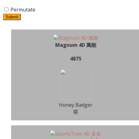
Permutate
Submit
Magnum 4D 萬能
4875
Honey Badger
獾