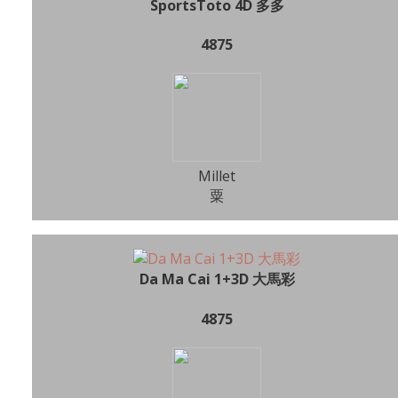
SportsToto 4D 多多
4875
Millet
粟
Da Ma Cai 1+3D 大馬彩
4875