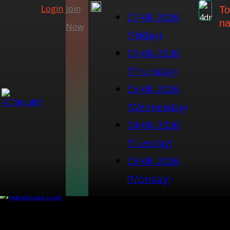
Login
Join
To
07-08-2026
na
Now
(Friday)
06-08-2026
(Thursday)
05-08-2026
(Wednesday)
04-08-2026
(Tuesday)
03-08-2026
(Monday)