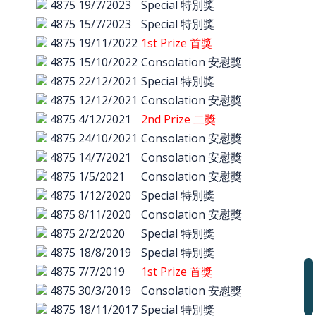
4875
19/7/2023
Special 特別獎
4875
15/7/2023
Special 特別獎
4875
19/11/2022
1st Prize 首獎
4875
15/10/2022
Consolation 安慰獎
4875
22/12/2021
Special 特別獎
4875
12/12/2021
Consolation 安慰獎
4875
4/12/2021
2nd Prize 二獎
4875
24/10/2021
Consolation 安慰獎
4875
14/7/2021
Consolation 安慰獎
4875
1/5/2021
Consolation 安慰獎
4875
1/12/2020
Special 特別獎
4875
8/11/2020
Consolation 安慰獎
4875
2/2/2020
Special 特別獎
4875
18/8/2019
Special 特別獎
4875
7/7/2019
1st Prize 首獎
4875
30/3/2019
Consolation 安慰獎
4875
18/11/2017
Special 特別獎