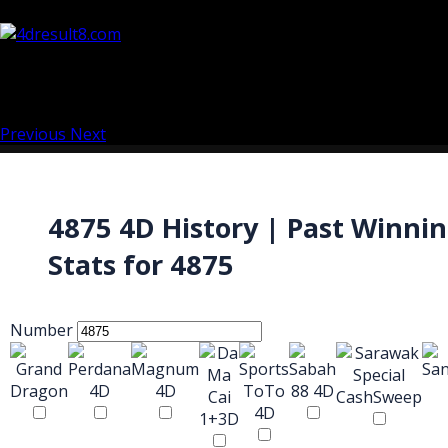
Previous
Next
4875 4D History | Past Winni
Stats for 4875
Number