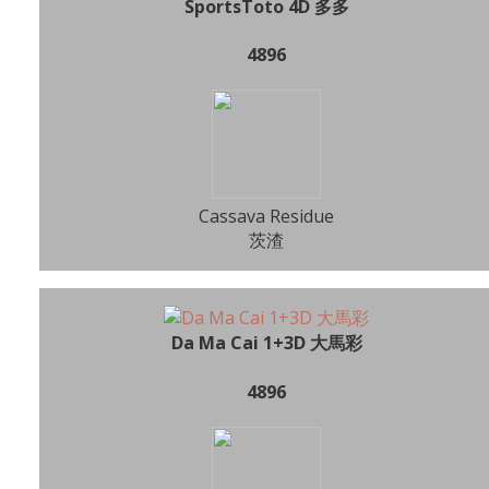
SportsToto 4D 多多
4896
Cassava Residue
茨渣
Da Ma Cai 1+3D 大馬彩
4896