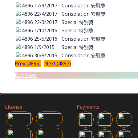
4896
17/9/2017
Consolation 安慰獎
4896
22/4/2017
Consolation 安慰獎
4896
22/3/2017
Special 特別獎
4896
1/10/2016
Special 特別獎
4896
25/5/2016
Consolation 安慰獎
4896
1/9/2015
Special 特別獎
4896
30/8/2015
Consolation 安慰獎
Prev (4895)
Next (4897)
Buy Now!
License
Payments