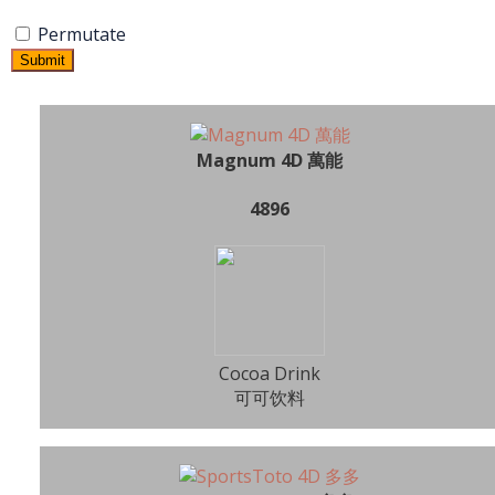
Permutate
Submit
Magnum 4D 萬能
4896
Cocoa Drink
可可饮料