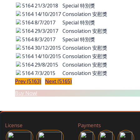
5164
21/3/2018
Special 特別獎
5164
14/10/2017
Consolation 安慰獎
5164
8/7/2017
Special 特別獎
5164
29/3/2017
Consolation 安慰獎
5164
8/3/2017
Special 特別獎
5164
30/12/2015
Consolation 安慰獎
5164
14/10/2015
Consolation 安慰獎
5164
29/8/2015
Consolation 安慰獎
5164
7/3/2015
Consolation 安慰獎
Prev (5163)
Next (5165)
Buy Now!
License
Payments