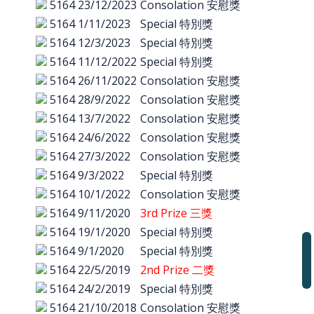
5164
23/12/2023
Consolation 安慰獎
5164
1/11/2023
Special 特別獎
5164
12/3/2023
Special 特別獎
5164
11/12/2022
Special 特別獎
5164
26/11/2022
Consolation 安慰獎
5164
28/9/2022
Consolation 安慰獎
5164
13/7/2022
Consolation 安慰獎
5164
24/6/2022
Consolation 安慰獎
5164
27/3/2022
Consolation 安慰獎
5164
9/3/2022
Special 特別獎
5164
10/1/2022
Consolation 安慰獎
5164
9/11/2020
3rd Prize 三獎
5164
19/1/2020
Special 特別獎
5164
9/1/2020
Special 特別獎
5164
22/5/2019
2nd Prize 二獎
5164
24/2/2019
Special 特別獎
5164
21/10/2018
Consolation 安慰獎