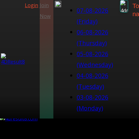
Login
Join
To
07-08-2026
na
Now
(Friday)
06-08-2026
(Thursday)
05-08-2026
(Wednesday)
04-08-2026
(Tuesday)
03-08-2026
(Monday)