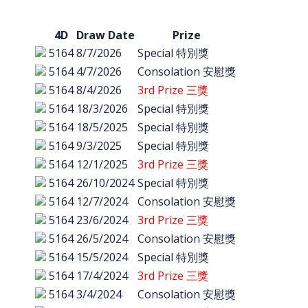
4D
Draw Date
Prize
5164
8/7/2026
Special 特別獎
5164
4/7/2026
Consolation 安慰獎
5164
8/4/2026
3rd Prize 三獎
5164
18/3/2026
Special 特別獎
5164
18/5/2025
Special 特別獎
5164
9/3/2025
Special 特別獎
5164
12/1/2025
3rd Prize 三獎
5164
26/10/2024
Special 特別獎
5164
12/7/2024
Consolation 安慰獎
5164
23/6/2024
3rd Prize 三獎
5164
26/5/2024
Consolation 安慰獎
5164
15/5/2024
Special 特別獎
5164
17/4/2024
3rd Prize 三獎
5164
3/4/2024
Consolation 安慰獎