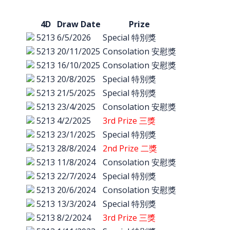
4D
Draw Date
Prize
5213
6/5/2026
Special 特別獎
5213
20/11/2025
Consolation 安慰獎
5213
16/10/2025
Consolation 安慰獎
5213
20/8/2025
Special 特別獎
5213
21/5/2025
Special 特別獎
5213
23/4/2025
Consolation 安慰獎
5213
4/2/2025
3rd Prize 三獎
5213
23/1/2025
Special 特別獎
5213
28/8/2024
2nd Prize 二獎
5213
11/8/2024
Consolation 安慰獎
5213
22/7/2024
Special 特別獎
5213
20/6/2024
Consolation 安慰獎
5213
13/3/2024
Special 特別獎
5213
8/2/2024
3rd Prize 三獎