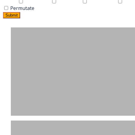
Permutate
Submit