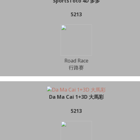
SportsToto 4D 多多
5213
Road Race
行路赛
Da Ma Cai 1+3D 大馬彩
5213