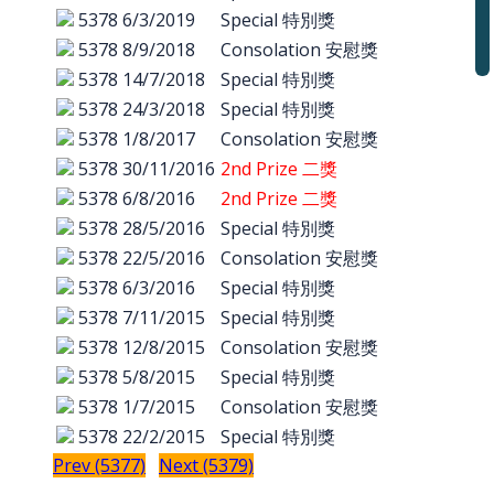
5378
6/3/2019
Special 特別獎
5378
8/9/2018
Consolation 安慰獎
5378
14/7/2018
Special 特別獎
5378
24/3/2018
Special 特別獎
5378
1/8/2017
Consolation 安慰獎
5378
30/11/2016
2nd Prize 二獎
5378
6/8/2016
2nd Prize 二獎
5378
28/5/2016
Special 特別獎
5378
22/5/2016
Consolation 安慰獎
5378
6/3/2016
Special 特別獎
5378
7/11/2015
Special 特別獎
5378
12/8/2015
Consolation 安慰獎
5378
5/8/2015
Special 特別獎
5378
1/7/2015
Consolation 安慰獎
5378
22/2/2015
Special 特別獎
Prev (5377)
Next (5379)