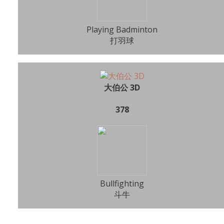
Playing Badminton
打羽球
大伯公 3D
378
Bullfighting
斗牛