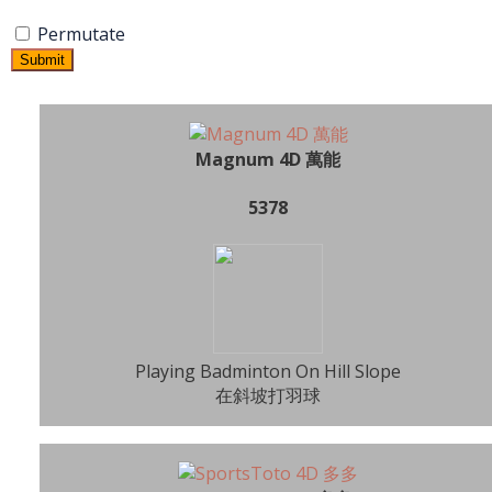
Permutate
Submit
Magnum 4D 萬能
5378
Playing Badminton On Hill Slope
在斜坡打羽球