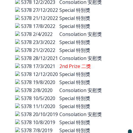
5378
12/2/2023
Consolation 安慰獎
5378
27/12/2022
Special 特別獎
5378
21/12/2022
Special 特別獎
5378
17/8/2022
Special 特別獎
5378
2/4/2022
Consolation 安慰獎
5378
23/3/2022
Special 特別獎
5378
21/2/2022
Special 特別獎
5378
28/12/2021
Consolation 安慰獎
5378
17/3/2021
2nd Prize 二獎
5378
12/12/2020
Special 特別獎
5378
19/8/2020
Special 特別獎
5378
2/8/2020
Consolation 安慰獎
5378
10/5/2020
Special 特別獎
5378
11/1/2020
Special 特別獎
5378
20/10/2019
Consolation 安慰獎
5378
10/8/2019
Special 特別獎
5378
7/8/2019
Special 特別獎