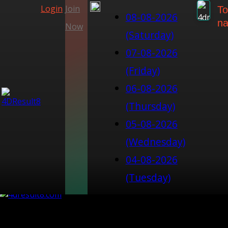
Login
Join
To
08-08-2026
na
Now
(Saturday)
07-08-2026
(Friday)
06-08-2026
(Thursday)
05-08-2026
(Wednesday)
04-08-2026
(Tuesday)