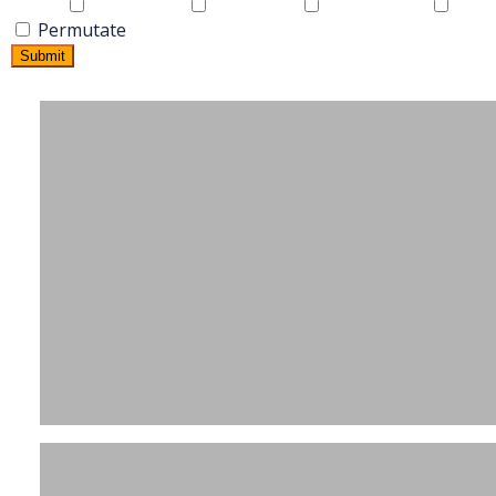
Permutate
Submit