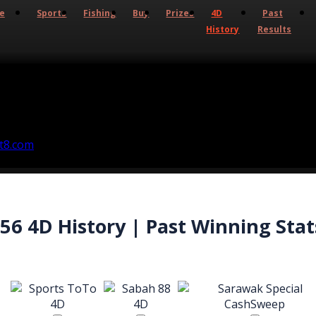
ve
Sports
Fishing
Buy
Prizes
4D
Past
History
Results
56 4D History | Past Winning Stat