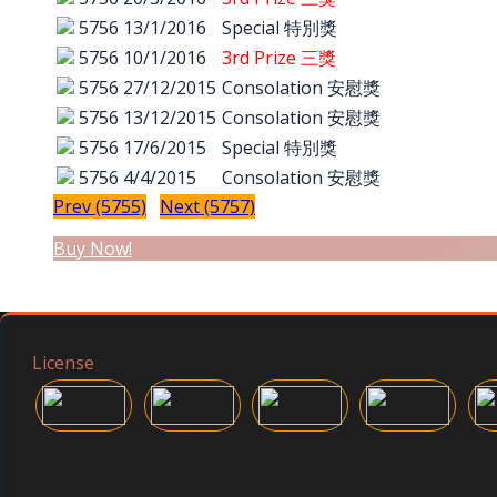
5756
13/1/2016
Special 特別獎
5756
10/1/2016
3rd Prize 三獎
5756
27/12/2015
Consolation 安慰獎
5756
13/12/2015
Consolation 安慰獎
5756
17/6/2015
Special 特別獎
5756
4/4/2015
Consolation 安慰獎
Prev (5755)
Next (5757)
Buy Now!
License