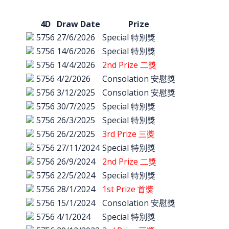
4D
Draw Date
Prize
5756
27/6/2026
Special 特別獎
5756
14/6/2026
Special 特別獎
5756
14/4/2026
2nd Prize 二獎
5756
4/2/2026
Consolation 安慰獎
5756
3/12/2025
Consolation 安慰獎
5756
30/7/2025
Special 特別獎
5756
26/3/2025
Special 特別獎
5756
26/2/2025
3rd Prize 三獎
5756
27/11/2024
Special 特別獎
5756
26/9/2024
2nd Prize 二獎
5756
22/5/2024
Special 特別獎
5756
28/1/2024
1st Prize 首獎
5756
15/1/2024
Consolation 安慰獎
5756
4/1/2024
Special 特別獎