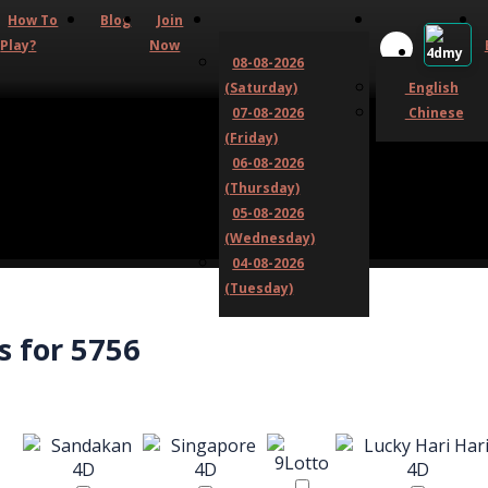
How To
Blog
Join
Play?
Now
08-08-2026
(Saturday)
English
07-08-2026
Chinese
(Friday)
06-08-2026
(Thursday)
05-08-2026
(Wednesday)
04-08-2026
(Tuesday)
s for 5756