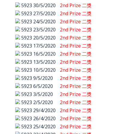
5923
30/5/2020
2nd Prize 二獎
5923
27/5/2020
2nd Prize 二獎
5923
24/5/2020
2nd Prize 二獎
5923
23/5/2020
2nd Prize 二獎
5923
20/5/2020
2nd Prize 二獎
5923
17/5/2020
2nd Prize 二獎
5923
16/5/2020
2nd Prize 二獎
5923
13/5/2020
2nd Prize 二獎
5923
10/5/2020
2nd Prize 二獎
5923
9/5/2020
2nd Prize 二獎
5923
6/5/2020
2nd Prize 二獎
5923
3/5/2020
2nd Prize 二獎
5923
2/5/2020
2nd Prize 二獎
5923
29/4/2020
2nd Prize 二獎
5923
26/4/2020
2nd Prize 二獎
5923
25/4/2020
2nd Prize 二獎