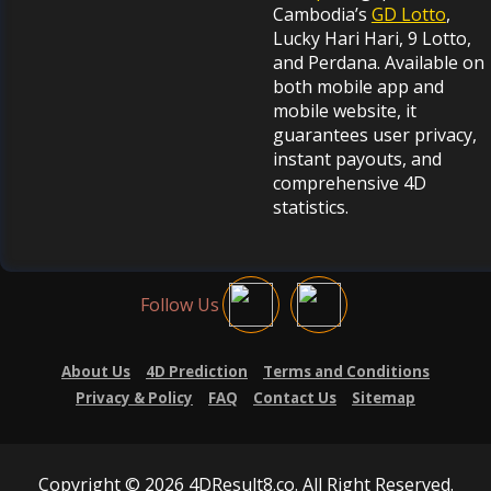
Cambodia’s
GD Lotto
,
Lucky Hari Hari, 9 Lotto,
and Perdana. Available on
both mobile app and
mobile website, it
guarantees user privacy,
instant payouts, and
comprehensive 4D
statistics.
Follow Us
About Us
4D Prediction
Terms and Conditions
Privacy & Policy
FAQ
Contact Us
Sitemap
Copyright © 2026 4DResult8.co. All Right Reserved.