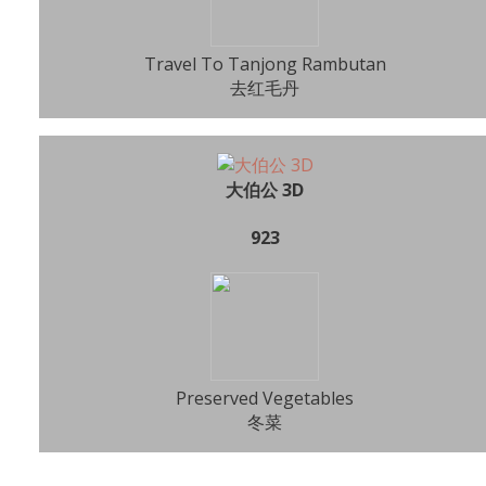
Travel To Tanjong Rambutan
去红毛丹
大伯公 3D
923
Preserved Vegetables
冬菜