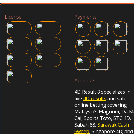
License
Payments
About Us
4D Result 8 specializes in
live
4D results
and safe
online betting covering
Malaysia’s Magnum, Da M
Cai, Sports Toto, STC 4D,
Sabah 88,
Sarawak Cash
Sweep
, Singapore 4D; and