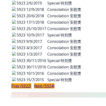
5923
2/6/2019
Special 特別獎
5923
12/9/2018
Consolation 安慰獎
5923
20/6/2018
Consolation 安慰獎
5923
17/1/2018
Consolation 安慰獎
5923
25/10/2017
Consolation 安慰獎
5923
10/9/2017
Special 特別獎
5923
9/9/2017
Consolation 安慰獎
5923
4/3/2017
Consolation 安慰獎
5923
1/3/2017
Consolation 安慰獎
5923
30/11/2016
Special 特別獎
5923
30/11/2016
Consolation 安慰獎
5923
10/1/2016
Consolation 安慰獎
5923
15/7/2015
Special 特別獎
Prev (5922)
Next (5924)
Buy Now!