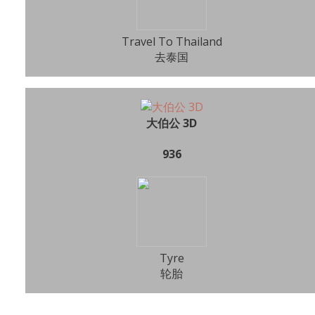
Travel To Thailand
去泰国
大伯公 3D
936
Tyre
轮胎