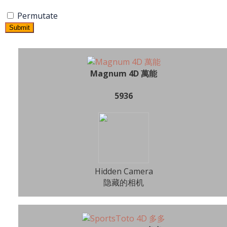
Permutate
Submit
Magnum 4D 萬能
5936
Hidden Camera
隐藏的相机