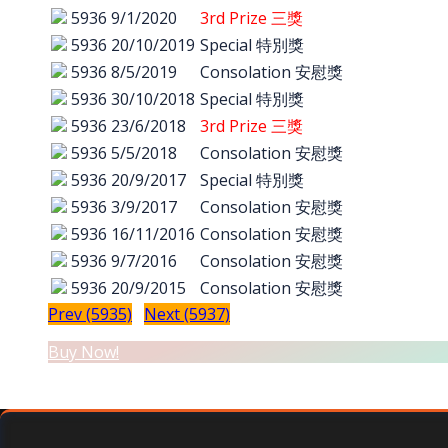
5936
9/1/2020
3rd Prize 三獎
5936
20/10/2019
Special 特別獎
5936
8/5/2019
Consolation 安慰獎
5936
30/10/2018
Special 特別獎
5936
23/6/2018
3rd Prize 三獎
5936
5/5/2018
Consolation 安慰獎
5936
20/9/2017
Special 特別獎
5936
3/9/2017
Consolation 安慰獎
5936
16/11/2016
Consolation 安慰獎
5936
9/7/2016
Consolation 安慰獎
5936
20/9/2015
Consolation 安慰獎
Prev (5935)
Next (5937)
Buy Now!