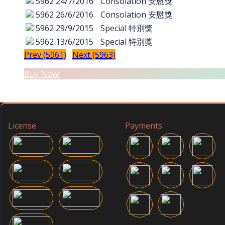
5962
24/7/2016
Consolation 安慰獎
5962
26/6/2016
Consolation 安慰獎
5962
29/9/2015
Special 特別獎
5962
13/6/2015
Special 特別獎
Prev (5961)
Next (5963)
Buy Now!
License
Payments