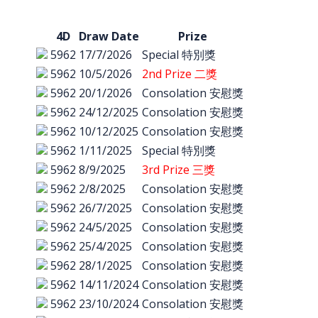
4D
Draw Date
Prize
5962
17/7/2026
Special 特別獎
5962
10/5/2026
2nd Prize 二獎
5962
20/1/2026
Consolation 安慰獎
5962
24/12/2025
Consolation 安慰獎
5962
10/12/2025
Consolation 安慰獎
5962
1/11/2025
Special 特別獎
5962
8/9/2025
3rd Prize 三獎
5962
2/8/2025
Consolation 安慰獎
5962
26/7/2025
Consolation 安慰獎
5962
24/5/2025
Consolation 安慰獎
5962
25/4/2025
Consolation 安慰獎
5962
28/1/2025
Consolation 安慰獎
5962
14/11/2024
Consolation 安慰獎
5962
23/10/2024
Consolation 安慰獎