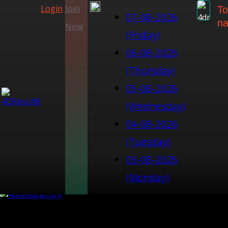
Login
Join
To
07-08-2026
na
Now
(Friday)
06-08-2026
(Thursday)
05-08-2026
(Wednesday)
04-08-2026
(Tuesday)
03-08-2026
(Monday)