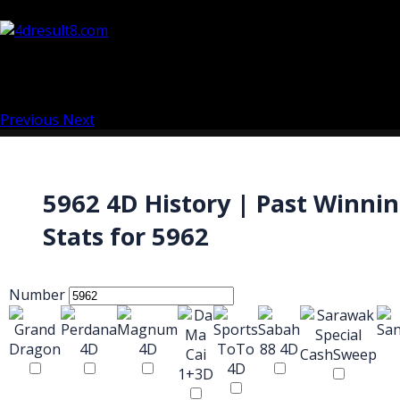
Previous
Next
5962 4D History | Past Winni
Stats for 5962
Number