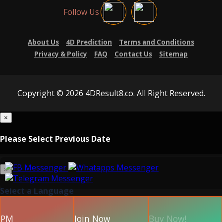
Follow Us
About Us
4D Prediction
Terms and Conditions
Privacy & Policy
FAQ
Contact Us
Sitemap
Copyright © 2026 4DResult8.co. All Right Reserved.
×
Please Select Previous Date
×
Select a Language
PM
Join Now
Buy Now!