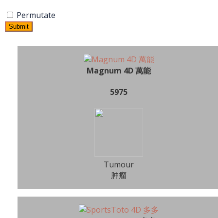
Permutate
Submit
Magnum 4D 萬能
5975
Tumour
肿瘤