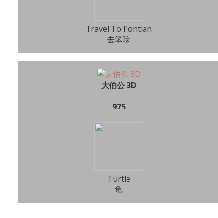
Travel To Pontian
去笨珍
大伯公 3D
975
Turtle
龟