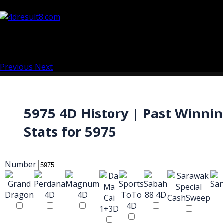
Previous
Next
5975 4D History | Past Winni
Stats for 5975
Number