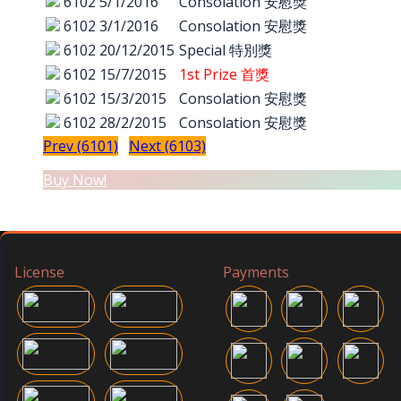
6102
5/1/2016
Consolation 安慰獎
6102
3/1/2016
Consolation 安慰獎
6102
20/12/2015
Special 特別獎
6102
15/7/2015
1st Prize 首獎
6102
15/3/2015
Consolation 安慰獎
6102
28/2/2015
Consolation 安慰獎
Prev (6101)
Next (6103)
Buy Now!
License
Payments