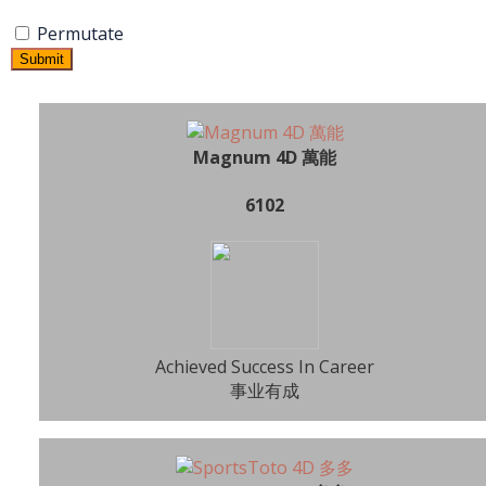
Permutate
Submit
Magnum 4D 萬能
6102
Achieved Success In Career
事业有成