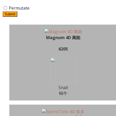
Permutate
Submit
Magnum 4D 萬能
6205
Snail
蜗牛