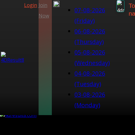
Login
Join
To
07-08-2026
na
Now
(Friday)
06-08-2026
(Thursday)
05-08-2026
(Wednesday)
04-08-2026
(Tuesday)
03-08-2026
(Monday)