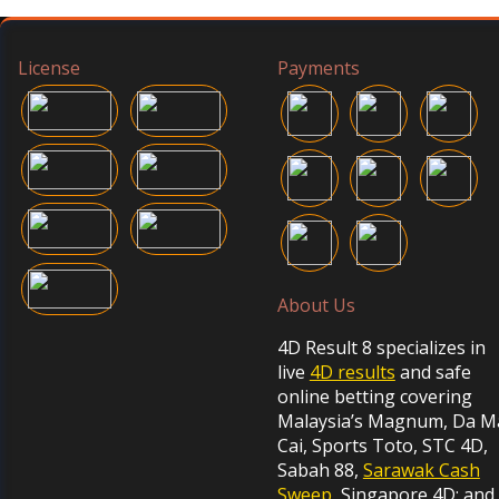
License
Payments
About Us
4D Result 8 specializes in
live
4D results
and safe
online betting covering
Malaysia’s Magnum, Da M
Cai, Sports Toto, STC 4D,
Sabah 88,
Sarawak Cash
Sweep
, Singapore 4D; and