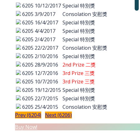
6205
10/12/2017
Special 特別獎
6205
3/9/2017
Consolation 安慰獎
6205
16/4/2017
Special 特別獎
6205
4/4/2017
Special 特別獎
6205
2/4/2017
Special 特別獎
6205
22/2/2017
Consolation 安慰獎
6205
2/10/2016
Special 特別獎
6205
28/9/2016
2nd Prize 二獎
6205
12/7/2016
3rd Prize 三獎
6205
10/7/2016
3rd Prize 三獎
6205
19/12/2015
Special 特別獎
6205
22/7/2015
Special 特別獎
6205
25/4/2015
Consolation 安慰獎
Prev (6204)
Next (6206)
Buy Now!