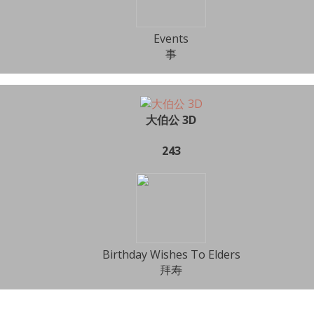
Events
事
大伯公 3D
243
Birthday Wishes To Elders
拜寿