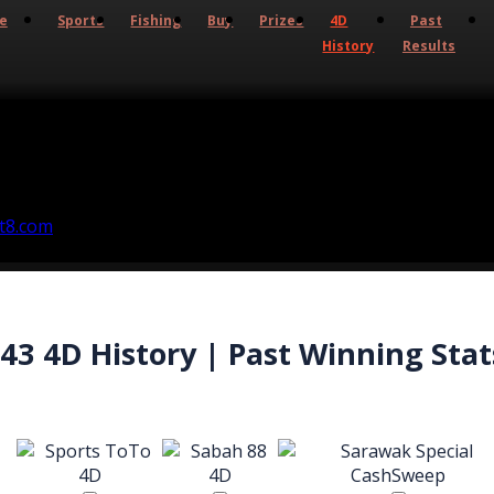
ve
Sports
Fishing
Buy
Prizes
4D
Past
History
Results
43 4D History | Past Winning Stat