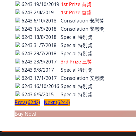
6243
19/10/2019
1st Prize 首獎
6243
2/4/2019
1st Prize 首獎
6243
6/10/2018
Consolation 安慰獎
6243
15/9/2018
Consolation 安慰獎
6243
18/8/2018
Special 特別獎
6243
31/7/2018
Special 特別獎
6243
29/7/2018
Special 特別獎
6243
23/9/2017
3rd Prize 三獎
6243
9/8/2017
Special 特別獎
6243
17/1/2017
Consolation 安慰獎
6243
16/10/2016
Special 特別獎
6243
6/5/2015
Special 特別獎
Prev (6242)
Next (6244)
Buy Now!