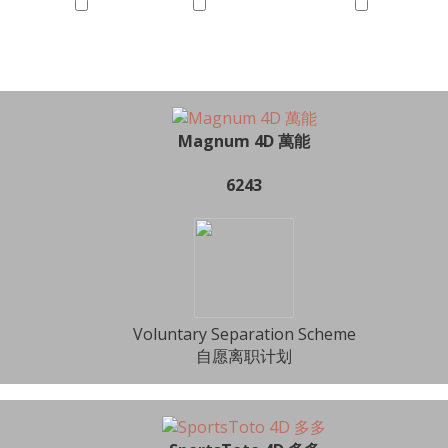
Magnum 4D 萬能
6243
Voluntary Separation Scheme
自愿离职计划