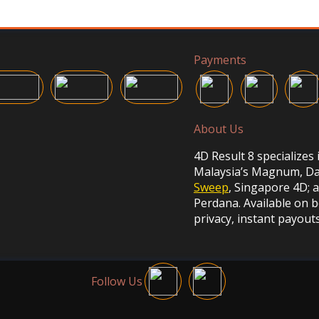
Payments
About Us
4D Result 8 specializes 
Malaysia’s Magnum, Da 
Sweep
, Singapore 4D;
Perdana. Available on 
privacy, instant payout
Follow Us