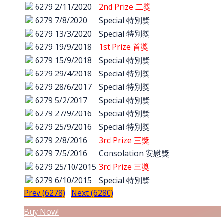
6279
2/11/2020
2nd Prize 二獎
6279
7/8/2020
Special 特別獎
6279
13/3/2020
Special 特別獎
6279
19/9/2018
1st Prize 首獎
6279
15/9/2018
Special 特別獎
6279
29/4/2018
Special 特別獎
6279
28/6/2017
Special 特別獎
6279
5/2/2017
Special 特別獎
6279
27/9/2016
Special 特別獎
6279
25/9/2016
Special 特別獎
6279
2/8/2016
3rd Prize 三獎
6279
7/5/2016
Consolation 安慰獎
6279
25/10/2015
3rd Prize 三獎
6279
6/10/2015
Special 特別獎
Prev (6278)
Next (6280)
Buy Now!