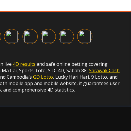
in live
4D results
and safe online betting covering
Ma Cai, Sports Toto, STC 4D, Sabah 88,
Sarawak Cash
 and Cambodia’s
GD Lotto
, Lucky Hari Hari, 9 Lotto, and
both mobile app and mobile website, it guarantees user
s, and comprehensive 4D statistics.