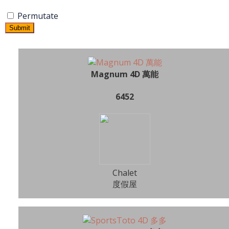
Permutate
Submit
Magnum 4D 萬能
6452
Chalet
度假屋