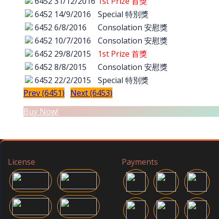
6452
31/12/2016
1st Prize 首獎
6452
14/9/2016
Special 特別獎
6452
6/8/2016
Consolation 安慰獎
6452
10/7/2016
Consolation 安慰獎
6452
29/8/2015
1st Prize 首獎
6452
8/8/2015
Consolation 安慰獎
6452
22/2/2015
Special 特別獎
Prev (6451)
Next (6453)
Buy Now!
License
Payments