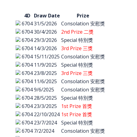
4D
Draw Date
Prize
6704
31/5/2026
Consolation 安慰獎
6704
30/4/2026
2nd Prize 二獎
6704
29/3/2026
Special 特別獎
6704
14/3/2026
3rd Prize 三獎
6704
15/11/2025
Consolation 安慰獎
6704
11/9/2025
Special 特別獎
6704
23/8/2025
3rd Prize 三獎
6704
11/6/2025
Consolation 安慰獎
6704
9/6/2025
Consolation 安慰獎
6704
28/5/2025
Special 特別獎
6704
23/3/2025
1st Prize 首獎
6704
22/10/2024
1st Prize 首獎
6704
23/7/2024
Special 特別獎
6704
7/2/2024
Consolation 安慰獎