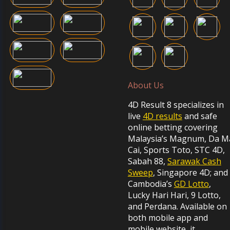
About Us
4D Result 8 specializes in
live
4D results
and safe
online betting covering
Malaysia’s Magnum, Da M
Cai, Sports Toto, STC 4D,
Sabah 88,
Sarawak Cash
Sweep
, Singapore 4D; and
Cambodia’s
GD Lotto
,
Lucky Hari Hari, 9 Lotto,
and Perdana. Available on
both mobile app and
mobile website, it