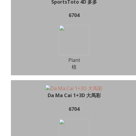
SportsToto 4D 多多
6704
Plant
植
Da Ma Cai 1+3D 大馬彩
6704