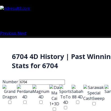
Previous
Next
6704 4D History | Past Winni
Stats for 6704
Number