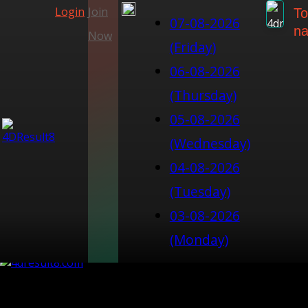
Login
Join
To
07-08-2026
na
Now
(Friday)
06-08-2026
(Thursday)
05-08-2026
(Wednesday)
04-08-2026
(Tuesday)
03-08-2026
(Monday)