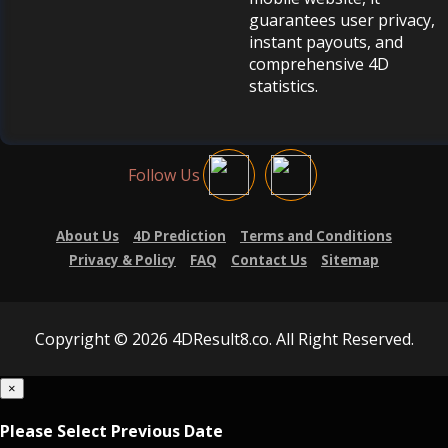
guarantees user privacy,
instant payouts, and
comprehensive 4D
statistics.
Follow Us
About Us
4D Prediction
Terms and Conditions
Privacy & Policy
FAQ
Contact Us
Sitemap
Copyright © 2026 4DResult8.co. All Right Reserved.
×
Please Select Previous Date