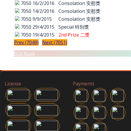
7050
16/2/2016
Consolation 安慰獎
7050
14/2/2016
Consolation 安慰獎
7050
9/9/2015
Consolation 安慰獎
7050
29/4/2015
Special 特別獎
7050
19/4/2015
2nd Prize 二獎
Prev (7049)
Next (7051)
Buy Now!
License
Payments