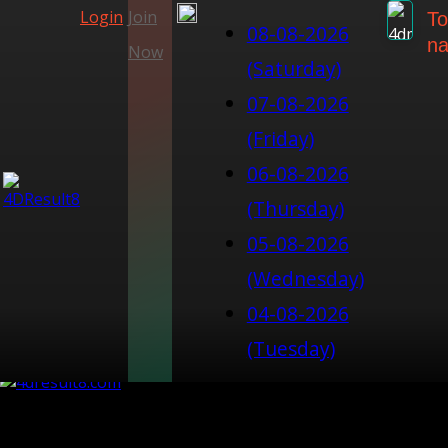
Login
Join
To
08-08-2026
na
Now
(Saturday)
07-08-2026
(Friday)
06-08-2026
(Thursday)
05-08-2026
(Wednesday)
04-08-2026
(Tuesday)