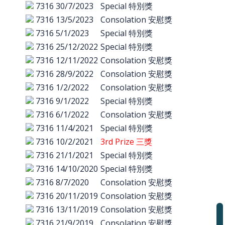
7316
30/7/2023
Special 特別獎
7316
13/5/2023
Consolation 安慰獎
7316
5/1/2023
Special 特別獎
7316
25/12/2022
Special 特別獎
7316
12/11/2022
Consolation 安慰獎
7316
28/9/2022
Consolation 安慰獎
7316
1/2/2022
Consolation 安慰獎
7316
9/1/2022
Special 特別獎
7316
6/1/2022
Consolation 安慰獎
7316
11/4/2021
Special 特別獎
7316
10/2/2021
3rd Prize 三獎
7316
21/1/2021
Special 特別獎
7316
14/10/2020
Special 特別獎
7316
8/7/2020
Consolation 安慰獎
7316
20/11/2019
Consolation 安慰獎
7316
13/11/2019
Consolation 安慰獎
7316
21/9/2019
Consolation 安慰獎