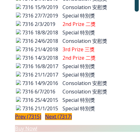
7316
15/9/2019
Consolation 安慰獎
7316
27/7/2019
Special 特別獎
7316
2/3/2019
2nd Prize 二獎
7316
18/8/2018
Special 特別獎
7316
24/6/2018
Consolation 安慰獎
7316
21/4/2018
3rd Prize 三獎
7316
14/3/2018
2nd Prize 二獎
7316
16/8/2017
Special 特別獎
7316
21/1/2017
Special 特別獎
7316
14/9/2016
Consolation 安慰獎
7316
6/7/2016
Consolation 安慰獎
7316
25/4/2015
Special 特別獎
7316
21/1/2015
Special 特別獎
Prev (7315)
Next (7317)
Buy Now!