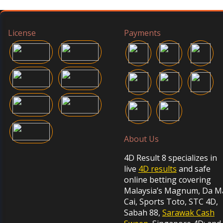
License
Payments
About Us
4D Result 8 specializes in
live
4D results
and safe
online betting covering
Malaysia’s Magnum, Da M
Cai, Sports Toto, STC 4D,
Sabah 88,
Sarawak Cash