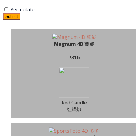
Permutate
Submit
Magnum 4D 萬能
7316
Red Candle
红蜡烛