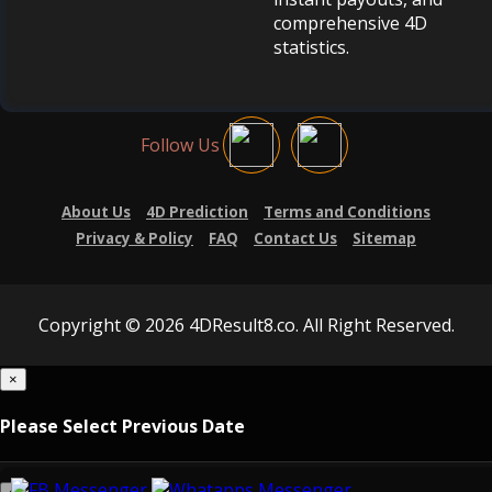
comprehensive 4D
statistics.
Follow Us
About Us
4D Prediction
Terms and Conditions
Privacy & Policy
FAQ
Contact Us
Sitemap
Copyright © 2026 4DResult8.co. All Right Reserved.
×
Please Select Previous Date