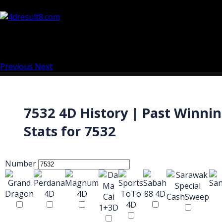
Previous
Next
7532 4D History | Past Winni
Stats for 7532
Number